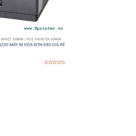
 NHIỆT 80MM | POS PRINTER 80MM
200 MÁY IN HÓA ĐƠN K80 GIÁ RẺ
0
out
of
5