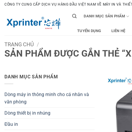
Bỏ
CÔNG TY CUNG CẤP DỊCH VỤ HÀNG ĐẦU VIỆT NAM VỀ MÁY IN VÀ THIẾT 
qua
DANH MỤC SẢN PHẨM
nội
dung
TUYỂN DỤNG
LIÊN HỆ
TRANG CHỦ
/
SẢN PHẨM ĐƯỢC GẮN THẺ “X
DANH MỤC SẢN PHẨM
Dòng máy in thông minh cho cá nhân và
văn phòng
Dòng thiết bị in nhúng
Đầu in