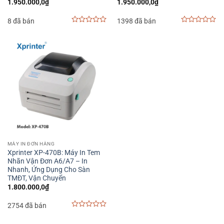
1.950.000,0
₫
1.950.000,0
₫
8 đã bán
1398 đã bán
0
0
out
out
of
of
5
5
MÁY IN ĐƠN HÀNG
Xprinter XP-470B: Máy In Tem
Nhãn Vận Đơn A6/A7 – In
Nhanh, Ứng Dụng Cho Sàn
TMĐT, Vận Chuyển
1.800.000,0
₫
2754 đã bán
0
out