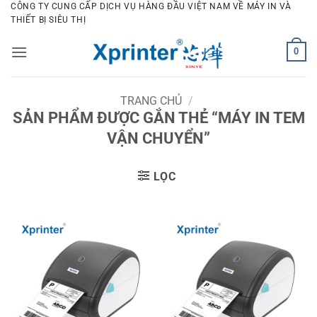
Bỏ
CÔNG TY CUNG CẤP DỊCH VỤ HÀNG ĐẦU VIỆT NAM VỀ MÁY IN VÀ
THIẾT BỊ SIÊU THỊ
qua
nội
0
dung
TRANG CHỦ
/
SẢN PHẨM ĐƯỢC GẮN THẺ “MÁY IN TEM
VẬN CHUYỂN”
LỌC