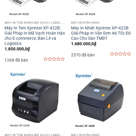
MÁY IN TEM NHÃN MÃ VẠCH | LABEL BARCODE PRINTER
MÁY IN ĐƠN HÀNG
Máy In Tem Xprinter XP-422B:
Máy In Nhiệt Xprinter XP-422B:
Giải Pháp In Mã Vạch Hoàn Hảo
Giải Pháp In Vận Đơn A6 Tốc Độ
cho E-commerce, Bán Lẻ và
Cao Cho Sàn TMĐT
Logistics
1.680.000,0
₫
1.850.000,0
₫
2570 đã bán
1268 đã bán
0
out
0
of
out
5
of
5
MÁY IN TEM NHÃN MÃ VẠCH | LABEL BARCODE PRINTER
MÁY IN ĐƠN HÀNG