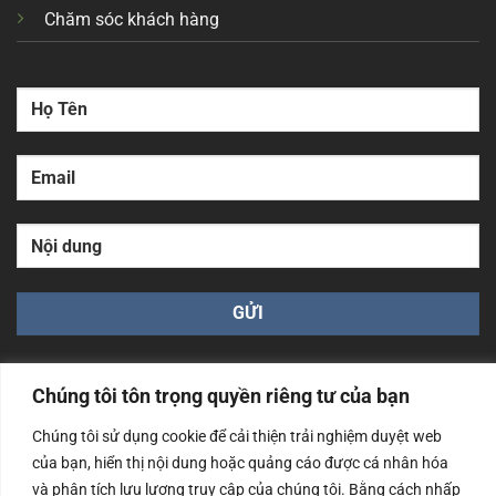
Chăm sóc khách hàng
Chúng tôi tôn trọng quyền riêng tư của bạn
Chúng tôi sử dụng cookie để cải thiện trải nghiệm duyệt web
của bạn, hiển thị nội dung hoặc quảng cáo được cá nhân hóa
Công ty TNHH Nam Bình Xương - Số ĐKKD: 0108783483
cấp ngày 14/06/2019 bởi Sở Kế Hoạch và Đầu Tư Tp. Hà
và phân tích lưu lượng truy cập của chúng tôi. Bằng cách nhấp