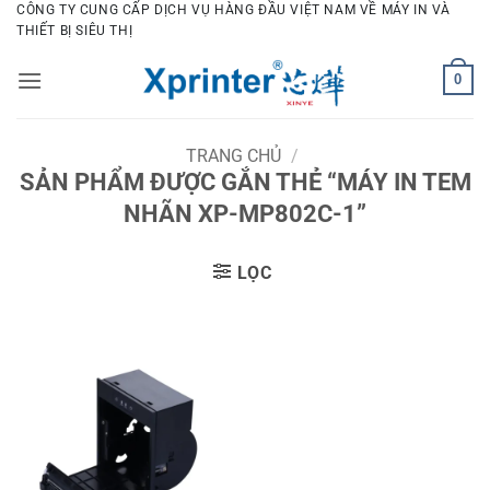
Bỏ
CÔNG TY CUNG CẤP DỊCH VỤ HÀNG ĐẦU VIỆT NAM VỀ MÁY IN VÀ
THIẾT BỊ SIÊU THỊ
qua
nội
0
dung
TRANG CHỦ
/
SẢN PHẨM ĐƯỢC GẮN THẺ “MÁY IN TEM
NHÃN XP-MP802C-1”
LỌC