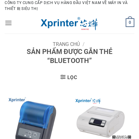
Bỏ
CÔNG TY CUNG CẤP DỊCH VỤ HÀNG ĐẦU VIỆT NAM VỀ MÁY IN VÀ
THIẾT BỊ SIÊU THỊ
qua
nội
0
dung
TRANG CHỦ
/
SẢN PHẨM ĐƯỢC GẮN THẺ
“BLUETOOTH”
LỌC