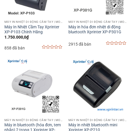
MÁY IN NHIỆT DI ĐỘNG CẦM TAY | MOBILE PRINTER
MÁY IN NHIỆT DI ĐỘNG CẦM TAY | MOBILE PRINTER
Máy In Nhiệt Cầm Tay Xprinter
Máy in hóa đơn nhiệt di động
XP-P103 Chính Hãng
bluetooth Xprinter XP-P301G
1.750.000,0
₫
2915 đã bán
858 đã bán
0
0
out
out
of
of
5
5
MÁY IN NHIỆT DI ĐỘNG CẦM TAY | MOBILE PRINTER
MÁY IN NHIỆT DI ĐỘNG CẦM TAY | MOBILE PRINTER
Máy in bluetooth (hóa đơn, tem
Máy in nhiệt bluetooth mini
nhãn) 2 trong 1 Xprinter XP-
Xprinter XP-P210