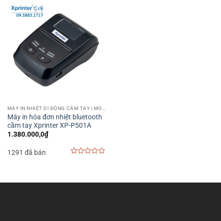
of
out
5
of
5
MÁY IN NHIỆT DI ĐỘNG CẦM TAY | MOBILE PRINTER
Máy in hóa đơn nhiệt bluetooth
cầm tay Xprinter XP-P501A
1.380.000,0
₫
1291 đã bán
0
out
of
5