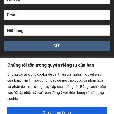
Chúng tôi tôn trọng quyền riêng tư của bạn
Chúng tôi sử dụng cookie để cải thiện trải nghiệm duyệt web
của bạn, hiển thị nội dung hoặc quảng cáo được cá nhân hóa
Công ty TNHH Nam Bình Xương - Số ĐKKD: 0108783483
cấp ngày 14/06/2019 bởi Sở Kế Hoạch và Đầu Tư Tp. Hà
và phân tích lưu lượng truy cập của chúng tôi. Bằng cách nhấp
Nội
vào
"Chấp nhận tất cả"
, bạn đồng ý với việc chúng tôi sử dụng
cookie.
Copyrights @2023 Nam Binh Xuong. All Rights Reserved
Chấp nhận tất cả