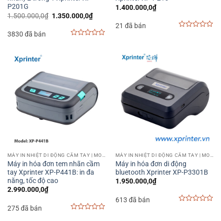
P201G
1.400.000,0
₫
Giá
Giá
1.500.000,0
₫
1.350.000,0
₫
gốc
hiện
21 đã bán
là:
tại
3830 đã bán
1.500.000,0₫.
là:
0
1.350.000,0₫.
out
0
of
out
5
of
5
MÁY IN NHIỆT DI ĐỘNG CẦM TAY | MOBILE PRINTER
MÁY IN NHIỆT DI ĐỘNG CẦM TAY | MOBILE PRINTER
Máy in hóa đơn tem nhãn cầm
Máy in hóa đơn di động
tay Xprinter XP-P441B: in đa
bluetooth Xprinter XP-P3301B
năng, tốc độ cao
1.950.000,0
₫
2.990.000,0
₫
613 đã bán
275 đã bán
0
out
0