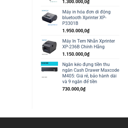
1.300.000,0
₫
Máy in hóa đơn di động
bluetooth Xprinter XP-
P3301B
1.950.000,0
₫
Máy In Tem Nhãn Xprinter
XP-236B Chính Hãng
1.150.000,0
₫
Ngăn kéo đựng tiền thu
ngân Cash Drawer Maxcode
M405: Giá rẻ, bảo hành dài
và 9 ngăn để tiền
730.000,0
₫