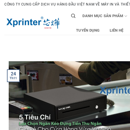
Bỏ
CÔNG TY CUNG CẤP DỊCH VỤ HÀNG ĐẦU VIỆT NAM VỀ MÁY IN VÀ THIẾT 
qua
DANH MỤC SẢN PHẨM
nội
dung
TUYỂN DỤNG
LIÊN HỆ
24
Th11