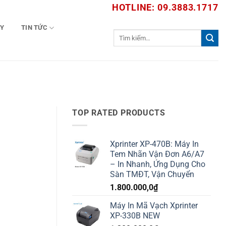
HOTLINE: 09.3883.1717
TY
TIN TỨC
Tìm
kiếm:
TOP RATED PRODUCTS
Xprinter XP-470B: Máy In
Tem Nhãn Vận Đơn A6/A7
– In Nhanh, Ứng Dụng Cho
Sàn TMĐT, Vận Chuyển
1.800.000,0
₫
Máy In Mã Vạch Xprinter
XP-330B NEW