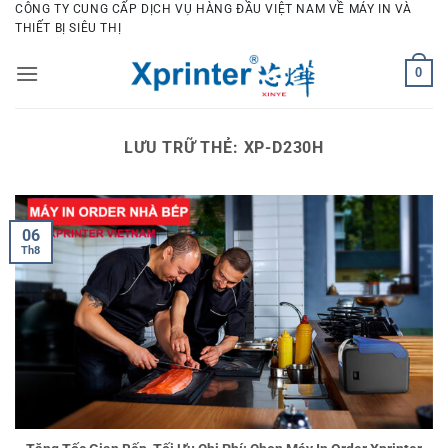
Bỏ
CÔNG TY CUNG CẤP DỊCH VỤ HÀNG ĐẦU VIỆT NAM VỀ MÁY IN VÀ
THIẾT BỊ SIÊU THỊ
qua
nội
0
dung
LƯU TRỮ THẺ:
XP-D230H
06
Th8