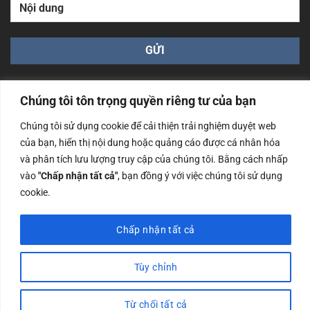
Chúng tôi tôn trọng quyền riêng tư của bạn
Chúng tôi sử dụng cookie để cải thiện trải nghiệm duyệt web
của bạn, hiển thị nội dung hoặc quảng cáo được cá nhân hóa
Công ty TNHH Nam Bình Xương - Số ĐKKD: 0108783483
và phân tích lưu lượng truy cập của chúng tôi. Bằng cách nhấp
cấp ngày 14/06/2019 bởi Sở Kế Hoạch và Đầu Tư Tp. Hà
Nội
vào
"Chấp nhận tất cả"
, bạn đồng ý với việc chúng tôi sử dụng
cookie.
Copyrights @2023 Nam Binh Xuong. All Rights Reserved
Chấp nhận tất cả
Tùy chỉnh
Từ chối tất cả