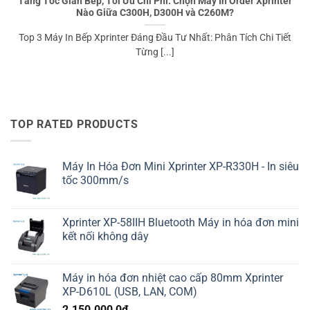
Tăng Tốc Gian Bếp, Tối Ưu Chi Phí: Chọn Máy In Order Xprinter
Nào Giữa C300H, D300H và C260M?
Top 3 Máy In Bếp Xprinter Đáng Đầu Tư Nhất: Phân Tích Chi Tiết
Từng [...]
TOP RATED PRODUCTS
Máy In Hóa Đơn Mini Xprinter XP-R330H - In siêu
tốc 300mm/s
Xprinter XP-58IIH Bluetooth Máy in hóa đơn mini
kết nối không dây
Máy in hóa đơn nhiệt cao cấp 80mm Xprinter
XP-D610L (USB, LAN, COM)
2.150.000,0
₫