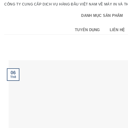
Bỏ
CÔNG TY CUNG CẤP DỊCH VỤ HÀNG ĐẦU VIỆT NAM VỀ MÁY IN VÀ THI
qua
DANH MỤC SẢN PHẨM
nội
dung
TUYỂN DỤNG
LIÊN HỆ
06
Th8