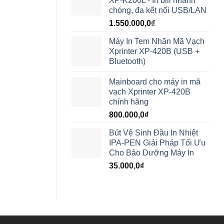
XP-K200L - In bill nhanh
chóng, đa kết nối USB/LAN
1.550.000,0
₫
Máy In Tem Nhãn Mã Vạch
Xprinter XP-420B (USB +
Bluetooth)
Mainboard cho máy in mã
vạch Xprinter XP-420B
chính hãng
800.000,0
₫
Bút Vệ Sinh Đầu In Nhiệt
IPA-PEN Giải Pháp Tối Ưu
Cho Bảo Dưỡng Máy In
35.000,0
₫