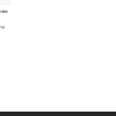
rder
iết