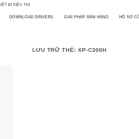
ẾT BỊ SIÊU THỊ
DOWNLOAD DRIVERS
GIẢI PHÁP BÁN HÀNG
HỒ SƠ C
LƯU TRỮ THẺ:
XP-C300H