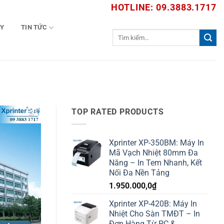
HOTLINE: 09.3883.1717
TY
TIN TỨC
Tìm
kiếm:
TOP RATED PRODUCTS
Xprinter XP-350BM: Máy In
Mã Vạch Nhiệt 80mm Đa
Năng – In Tem Nhanh, Kết
Nối Đa Nền Tảng
1.950.000,0
₫
Xprinter XP-420B: Máy In
Nhiệt Cho Sàn TMĐT – In
Đơn Hàng Từ PC &