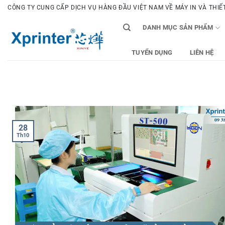
Bỏ
CÔNG TY CUNG CẤP DỊCH VỤ HÀNG ĐẦU VIỆT NAM VỀ MÁY IN VÀ THIẾT 
qua
DANH MỤC SẢN PHẨM
nội
dung
TUYỂN DỤNG
LIÊN HỆ
28
Th10