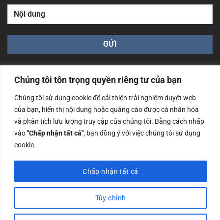
Chúng tôi tôn trọng quyền riêng tư của bạn
Chúng tôi sử dụng cookie để cải thiện trải nghiệm duyệt web
của bạn, hiển thị nội dung hoặc quảng cáo được cá nhân hóa
Công ty TNHH Nam Bình Xương - Số ĐKKD: 0108783483
và phân tích lưu lượng truy cập của chúng tôi. Bằng cách nhấp
cấp ngày 14/06/2019 bởi Sở Kế Hoạch và Đầu Tư Tp. Hà
Nội
vào
"Chấp nhận tất cả"
, bạn đồng ý với việc chúng tôi sử dụng
cookie.
Copyrights @2023 Nam Binh Xuong. All Rights Reserved
Chấp nhận tất cả
Tùy chỉnh