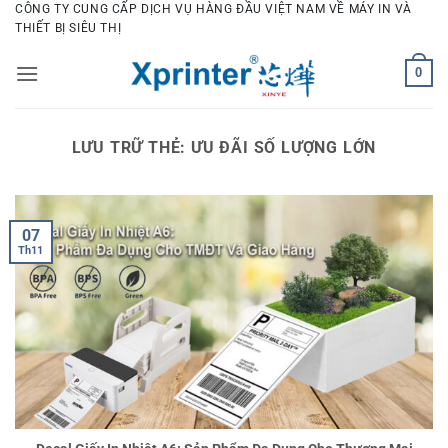
Bỏ
CÔNG TY CUNG CẤP DỊCH VỤ HÀNG ĐẦU VIỆT NAM VỀ MÁY IN VÀ
THIẾT BỊ SIÊU THỊ
qua
nội
0
dung
LƯU TRỮ THẺ:
ƯU ĐÃI SỐ LƯỢNG LỚN
07
Th11