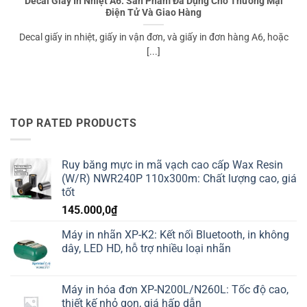
Decal Giấy In Nhiệt A6: Sản Phẩm Đa Dụng Cho Thương Mại
Điện Tử Và Giao Hàng
Decal giấy in nhiệt, giấy in vận đơn, và giấy in đơn hàng A6, hoặc
[...]
TOP RATED PRODUCTS
Ruy băng mực in mã vạch cao cấp Wax Resin
(W/R) NWR240P 110x300m: Chất lượng cao, giá
tốt
145.000,0
₫
Máy in nhãn XP-K2: Kết nối Bluetooth, in không
dây, LED HD, hỗ trợ nhiều loại nhãn
Máy in hóa đơn XP-N200L/N260L: Tốc độ cao,
thiết kế nhỏ gọn, giá hấp dẫn