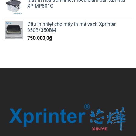
XP-MP801C
Đầu in nhiệt cho máy in mã vạch Xprinter
350B/350BM
750.000,0
₫