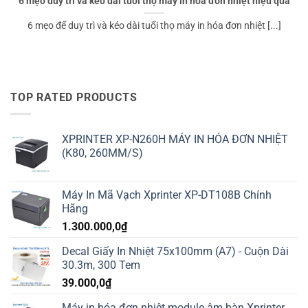
6 mẹo duy trì và kéo dài tuổi thọ máy in hóa đơn nhiệt hiệu quả
6 mẹo để duy trì và kéo dài tuổi thọ máy in hóa đơn nhiệt [...]
TOP RATED PRODUCTS
XPRINTER XP-N260H MÁY IN HÓA ĐƠN NHIỆT
(K80, 260MM/S)
Máy In Mã Vạch Xprinter XP-DT108B Chính
Hãng
1.300.000,0
₫
Decal Giấy In Nhiệt 75x100mm (A7) - Cuộn Dài
30.3m, 300 Tem
39.000,0
₫
Máy in hóa đơn nhiệt module âm bàn Xprinter