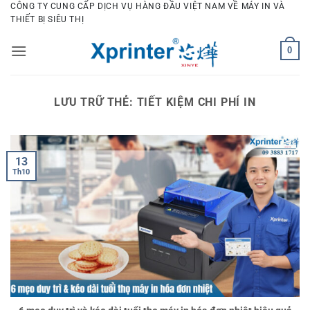
Bỏ
CÔNG TY CUNG CẤP DỊCH VỤ HÀNG ĐẦU VIỆT NAM VỀ MÁY IN VÀ
THIẾT BỊ SIÊU THỊ
qua
nội
0
dung
LƯU TRỮ THẺ:
TIẾT KIỆM CHI PHÍ IN
13
Th10