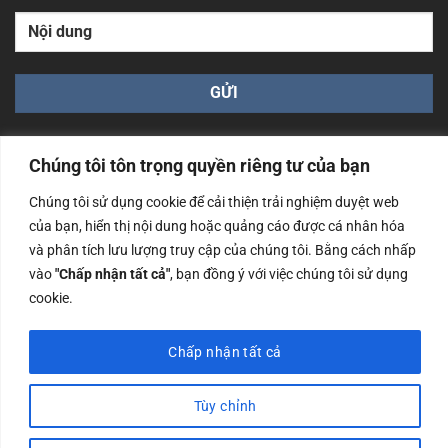
Chúng tôi tôn trọng quyền riêng tư của bạn
Chúng tôi sử dụng cookie để cải thiện trải nghiệm duyệt web
của bạn, hiển thị nội dung hoặc quảng cáo được cá nhân hóa
Công ty TNHH Nam Bình Xương - Số ĐKKD: 0108783483
và phân tích lưu lượng truy cập của chúng tôi. Bằng cách nhấp
cấp ngày 14/06/2019 bởi Sở Kế Hoạch và Đầu Tư Tp. Hà
Nội
vào
"Chấp nhận tất cả"
, bạn đồng ý với việc chúng tôi sử dụng
cookie.
Copyrights @2023 Nam Binh Xuong. All Rights Reserved
Chấp nhận tất cả
Tùy chỉnh