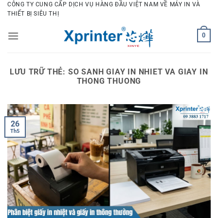
Bỏ
CÔNG TY CUNG CẤP DỊCH VỤ HÀNG ĐẦU VIỆT NAM VỀ MÁY IN VÀ
THIẾT BỊ SIÊU THỊ
qua
nội
0
dung
LƯU TRỮ THẺ:
SO SANH GIAY IN NHIET VA GIAY IN
THONG THUONG
26
Th5