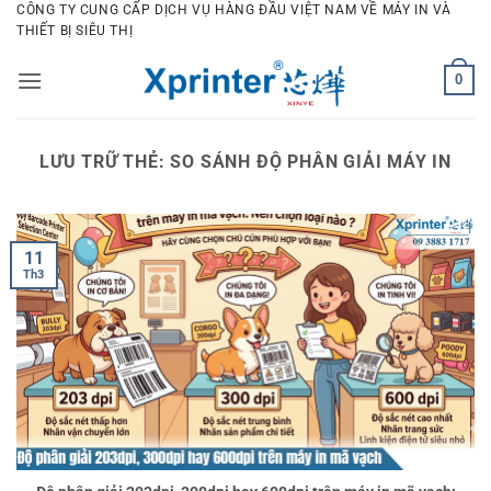
Bỏ
CÔNG TY CUNG CẤP DỊCH VỤ HÀNG ĐẦU VIỆT NAM VỀ MÁY IN VÀ
THIẾT BỊ SIÊU THỊ
qua
nội
0
dung
LƯU TRỮ THẺ:
SO SÁNH ĐỘ PHÂN GIẢI MÁY IN
11
Th3