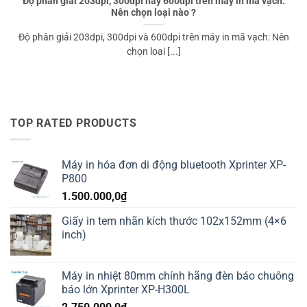
Độ phân giải 203dpi, 300dpi hay 600dpi trên máy in mã vạch:
Nên chọn loại nào ?
Độ phân giải 203dpi, 300dpi và 600dpi trên máy in mã vạch: Nên
chọn loại [...]
TOP RATED PRODUCTS
Máy in hóa đơn di động bluetooth Xprinter XP-
P800
1.500.000,0
₫
Giấy in tem nhãn kích thước 102x152mm (4×6
inch)
Máy in nhiệt 80mm chính hãng đèn báo chuông
báo lớn Xprinter XP-H300L