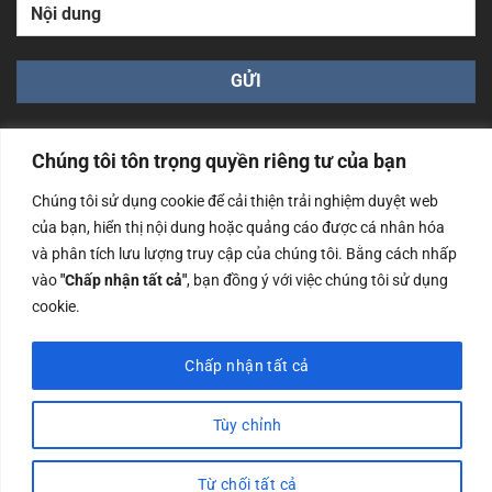
Chúng tôi tôn trọng quyền riêng tư của bạn
Chúng tôi sử dụng cookie để cải thiện trải nghiệm duyệt web
của bạn, hiển thị nội dung hoặc quảng cáo được cá nhân hóa
Công ty TNHH Nam Bình Xương - Số ĐKKD: 0108783483
và phân tích lưu lượng truy cập của chúng tôi. Bằng cách nhấp
cấp ngày 14/06/2019 bởi Sở Kế Hoạch và Đầu Tư Tp. Hà
Nội
vào
"Chấp nhận tất cả"
, bạn đồng ý với việc chúng tôi sử dụng
cookie.
Copyrights @2023 Nam Binh Xuong. All Rights Reserved
Chấp nhận tất cả
Tùy chỉnh
Từ chối tất cả