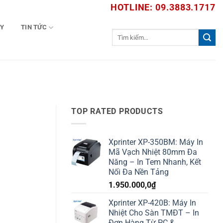
HOTLINE: 09.3883.1717
TY
TIN TỨC
Tìm
kiếm:
TOP RATED PRODUCTS
Xprinter XP-350BM: Máy In
Mã Vạch Nhiệt 80mm Đa
Năng – In Tem Nhanh, Kết
Nối Đa Nền Tảng
1.950.000,0
₫
Xprinter XP-420B: Máy In
Nhiệt Cho Sàn TMĐT – In
Đơn Hàng Từ PC &