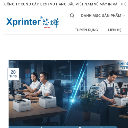
Bỏ
CÔNG TY CUNG CẤP DỊCH VỤ HÀNG ĐẦU VIỆT NAM VỀ MÁY IN VÀ THIẾT 
qua
DANH MỤC SẢN PHẨM
nội
dung
TUYỂN DỤNG
LIÊN HỆ
28
Th10