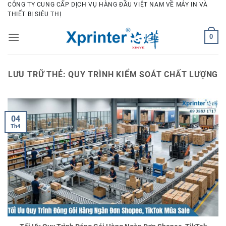
Bỏ
CÔNG TY CUNG CẤP DỊCH VỤ HÀNG ĐẦU VIỆT NAM VỀ MÁY IN VÀ
THIẾT BỊ SIÊU THỊ
qua
nội
0
dung
LƯU TRỮ THẺ:
QUY TRÌNH KIỂM SOÁT CHẤT LƯỢNG
04
Th4