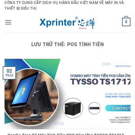
Bỏ
CÔNG TY CUNG CẤP DỊCH VỤ HÀNG ĐẦU VIỆT NAM VỀ MÁY IN VÀ
THIẾT BỊ SIÊU THỊ
qua
nội
0
dung
LƯU TRỮ THẺ:
POS TÍNH TIỀN
02
Th12