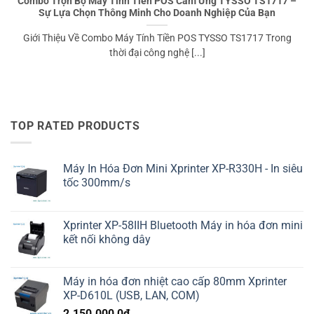
Combo Trọn Bộ Máy Tính Tiền POS Cảm Ứng TYSSO TS1717 –
Sự Lựa Chọn Thông Minh Cho Doanh Nghiệp Của Bạn
Giới Thiệu Về Combo Máy Tính Tiền POS TYSSO TS1717 Trong
thời đại công nghệ [...]
TOP RATED PRODUCTS
Máy In Hóa Đơn Mini Xprinter XP-R330H - In siêu
tốc 300mm/s
Xprinter XP-58IIH Bluetooth Máy in hóa đơn mini
kết nối không dây
Máy in hóa đơn nhiệt cao cấp 80mm Xprinter
XP-D610L (USB, LAN, COM)
2.150.000,0
₫