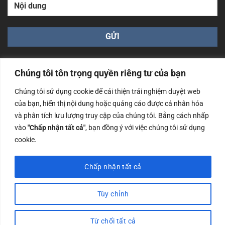
Chúng tôi tôn trọng quyền riêng tư của bạn
Chúng tôi sử dụng cookie để cải thiện trải nghiệm duyệt web
của bạn, hiển thị nội dung hoặc quảng cáo được cá nhân hóa
Công ty TNHH Nam Bình Xương - Số ĐKKD: 0108783483
và phân tích lưu lượng truy cập của chúng tôi. Bằng cách nhấp
cấp ngày 14/06/2019 bởi Sở Kế Hoạch và Đầu Tư Tp. Hà
Nội
vào
"Chấp nhận tất cả"
, bạn đồng ý với việc chúng tôi sử dụng
cookie.
Copyrights @2023 Nam Binh Xuong. All Rights Reserved
Chấp nhận tất cả
Tùy chỉnh
Từ chối tất cả