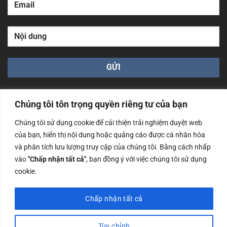
Chúng tôi tôn trọng quyền riêng tư của bạn
Chúng tôi sử dụng cookie để cải thiện trải nghiệm duyệt web
của bạn, hiển thị nội dung hoặc quảng cáo được cá nhân hóa
Công ty TNHH Nam Bình Xương - Số ĐKKD: 0108783483
và phân tích lưu lượng truy cập của chúng tôi. Bằng cách nhấp
cấp ngày 14/06/2019 bởi Sở Kế Hoạch và Đầu Tư Tp. Hà
Nội
vào
"Chấp nhận tất cả"
, bạn đồng ý với việc chúng tôi sử dụng
cookie.
Copyrights @2023 Nam Binh Xuong. All Rights Reserved
Chấp nhận tất cả
Tùy chỉnh