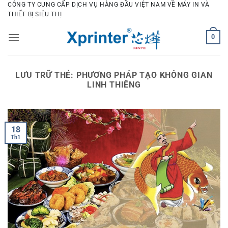
Bỏ
CÔNG TY CUNG CẤP DỊCH VỤ HÀNG ĐẦU VIỆT NAM VỀ MÁY IN VÀ
THIẾT BỊ SIÊU THỊ
qua
nội
0
dung
LƯU TRỮ THẺ:
PHƯƠNG PHÁP TẠO KHÔNG GIAN
LINH THIÊNG
18
Th1