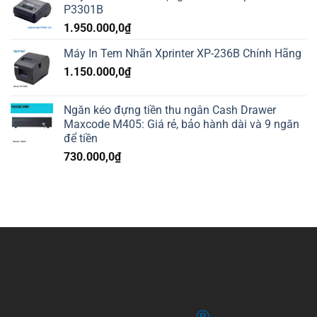
P3301B
1.950.000,0
₫
Máy In Tem Nhãn Xprinter XP-236B Chính Hãng
1.150.000,0
₫
Ngăn kéo đựng tiền thu ngân Cash Drawer
Maxcode M405: Giá rẻ, bảo hành dài và 9 ngăn
để tiền
730.000,0
₫