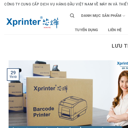
Bỏ
CÔNG TY CUNG CẤP DỊCH VỤ HÀNG ĐẦU VIỆT NAM VỀ MÁY IN VÀ THIẾT 
qua
DANH MỤC SẢN PHẨM
nội
dung
TUYỂN DỤNG
LIÊN HỆ
LƯU T
29
Th10