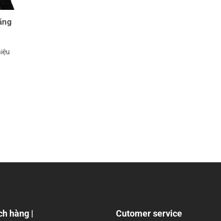
ãng
hiệu
ch hàng |
Cutomer service