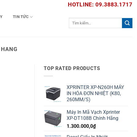
HOTLINE: 09.3883.1717
TY
TIN TỨC
Tìm
kiếm:
H HANG
TOP RATED PRODUCTS
XPRINTER XP-N260H MÁY
IN HÓA ĐƠN NHIỆT (K80,
260MM/S)
Máy In Mã Vạch Xprinter
XP-DT108B Chính Hãng
1.300.000,0
₫