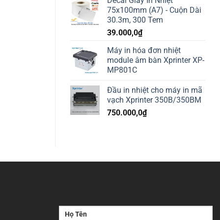
Decal Giấy In Nhiệt
75x100mm (A7) - Cuộn Dài
30.3m, 300 Tem
39.000,0
₫
Máy in hóa đơn nhiệt
module âm bàn Xprinter XP-
MP801C
Đầu in nhiệt cho máy in mã
vạch Xprinter 350B/350BM
750.000,0
₫