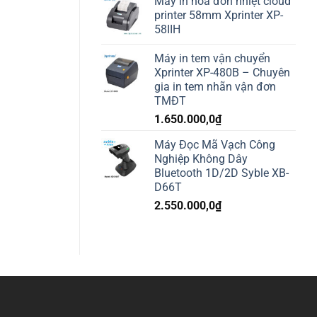
Máy in hóa đơn nhiệt cloud
printer 58mm Xprinter XP-
58IIH
Máy in tem vận chuyển
Xprinter XP-480B – Chuyên
gia in tem nhãn vận đơn
TMĐT
1.650.000,0
₫
Máy Đọc Mã Vạch Công
Nghiệp Không Dây
Bluetooth 1D/2D Syble XB-
D66T
2.550.000,0
₫