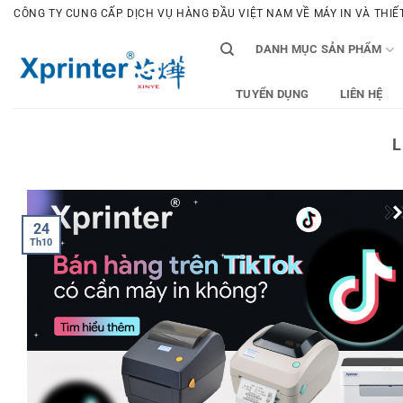
Bỏ
CÔNG TY CUNG CẤP DỊCH VỤ HÀNG ĐẦU VIỆT NAM VỀ MÁY IN VÀ THIẾT 
qua
DANH MỤC SẢN PHẨM
nội
dung
TUYỂN DỤNG
LIÊN HỆ
L
24
Th10