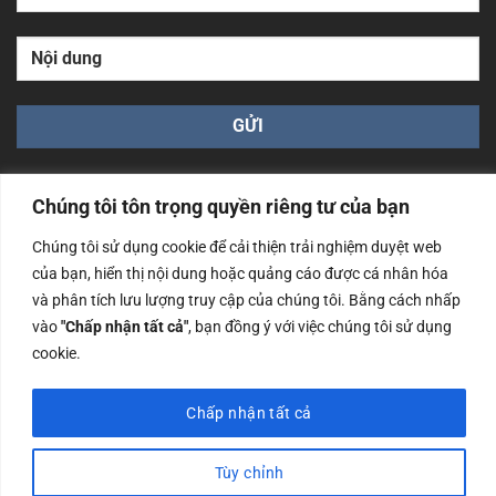
Chúng tôi tôn trọng quyền riêng tư của bạn
Chúng tôi sử dụng cookie để cải thiện trải nghiệm duyệt web
của bạn, hiển thị nội dung hoặc quảng cáo được cá nhân hóa
Công ty TNHH Nam Bình Xương - Số ĐKKD: 0108783483
và phân tích lưu lượng truy cập của chúng tôi. Bằng cách nhấp
cấp ngày 14/06/2019 bởi Sở Kế Hoạch và Đầu Tư Tp. Hà
Nội
vào
"Chấp nhận tất cả"
, bạn đồng ý với việc chúng tôi sử dụng
cookie.
Copyrights @2023 Nam Binh Xuong. All Rights Reserved
Chấp nhận tất cả
Tùy chỉnh