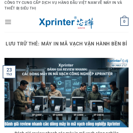
Bỏ
CÔNG TY CUNG CẤP DỊCH VỤ HÀNG ĐẦU VIỆT NAM VỀ MÁY IN VÀ
THIẾT BỊ SIÊU THỊ
qua
nội
0
dung
LƯU TRỮ THẺ:
MÁY IN MÃ VẠCH VẬN HÀNH BỀN BỈ
23
Th3