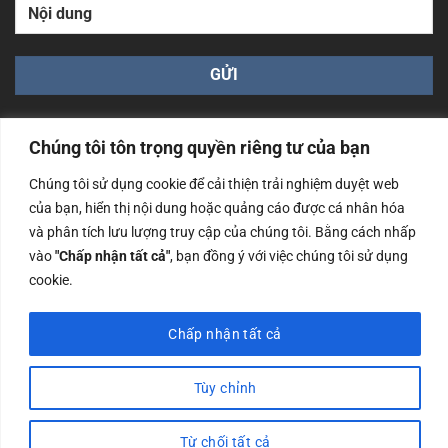
Chúng tôi tôn trọng quyền riêng tư của bạn
Chúng tôi sử dụng cookie để cải thiện trải nghiệm duyệt web
của bạn, hiển thị nội dung hoặc quảng cáo được cá nhân hóa
Công ty TNHH Nam Bình Xương - Số ĐKKD: 0108783483
và phân tích lưu lượng truy cập của chúng tôi. Bằng cách nhấp
cấp ngày 14/06/2019 bởi Sở Kế Hoạch và Đầu Tư Tp. Hà
Nội
vào
"Chấp nhận tất cả"
, bạn đồng ý với việc chúng tôi sử dụng
cookie.
Copyrights @2023 Nam Binh Xuong. All Rights Reserved
Chấp nhận tất cả
Tùy chỉnh
Từ chối tất cả