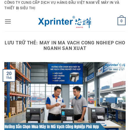
Bỏ
CÔNG TY CUNG CẤP DỊCH VỤ HÀNG ĐẦU VIỆT NAM VỀ MÁY IN VÀ
THIẾT BỊ SIÊU THỊ
qua
nội
0
dung
LƯU TRỮ THẺ:
MAY IN MA VACH CONG NGHIEP CHO
NGANH SAN XUAT
20
Th5