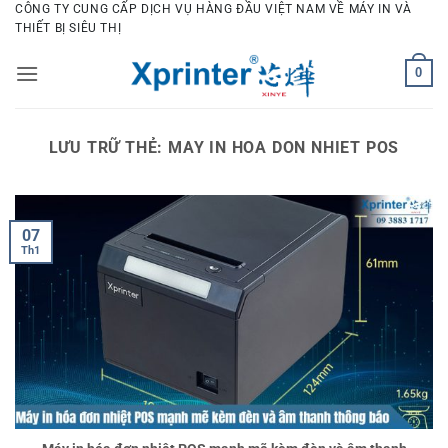
Bỏ
CÔNG TY CUNG CẤP DỊCH VỤ HÀNG ĐẦU VIỆT NAM VỀ MÁY IN VÀ
THIẾT BỊ SIÊU THỊ
qua
nội
0
dung
LƯU TRỮ THẺ:
MAY IN HOA DON NHIET POS
07
Th1