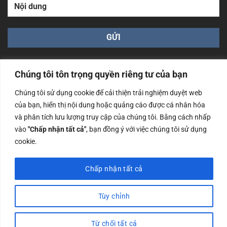
Chúng tôi tôn trọng quyền riêng tư của bạn
Chúng tôi sử dụng cookie để cải thiện trải nghiệm duyệt web
của bạn, hiển thị nội dung hoặc quảng cáo được cá nhân hóa
Công ty TNHH Nam Bình Xương - Số ĐKKD: 0108783483
và phân tích lưu lượng truy cập của chúng tôi. Bằng cách nhấp
cấp ngày 14/06/2019 bởi Sở Kế Hoạch và Đầu Tư Tp. Hà
Nội
vào
"Chấp nhận tất cả"
, bạn đồng ý với việc chúng tôi sử dụng
cookie.
Copyrights @2023 Nam Binh Xuong. All Rights Reserved
Chấp nhận tất cả
Tùy chỉnh
Từ chối tất cả