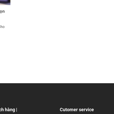
họn
Cho
ch hàng |
Cutomer service