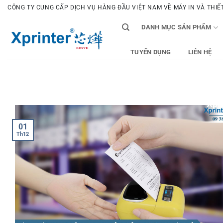
Bỏ
CÔNG TY CUNG CẤP DỊCH VỤ HÀNG ĐẦU VIỆT NAM VỀ MÁY IN VÀ THIẾT 
qua
DANH MỤC SẢN PHẨM
nội
dung
TUYỂN DỤNG
LIÊN HỆ
01
Th12