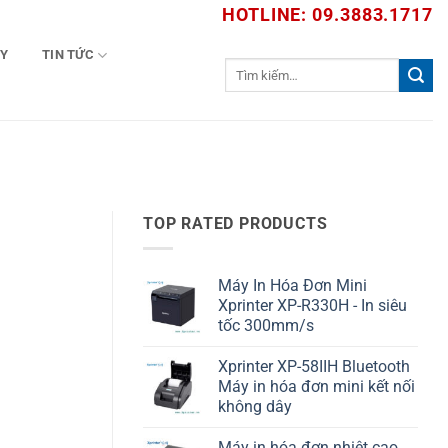
HOTLINE: 09.3883.1717
TY
TIN TỨC
Tìm
kiếm:
TOP RATED PRODUCTS
Máy In Hóa Đơn Mini
Xprinter XP-R330H - In siêu
tốc 300mm/s
Xprinter XP-58IIH Bluetooth
Máy in hóa đơn mini kết nối
không dây
Máy in hóa đơn nhiệt cao