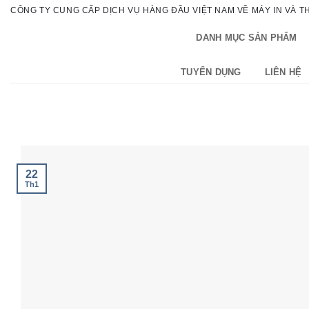
Bỏ
CÔNG TY CUNG CẤP DỊCH VỤ HÀNG ĐẦU VIỆT NAM VỀ MÁY IN VÀ THI
qua
DANH MỤC SẢN PHẨM
nội
dung
TUYỂN DỤNG
LIÊN HỆ
22
Th1