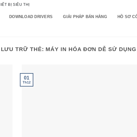
ẾT BỊ SIÊU THỊ
DOWNLOAD DRIVERS
GIẢI PHÁP BÁN HÀNG
HỒ SƠ C
LƯU TRỮ THẺ:
MÁY IN HÓA ĐƠN DỄ SỬ DỤNG
01
Th12