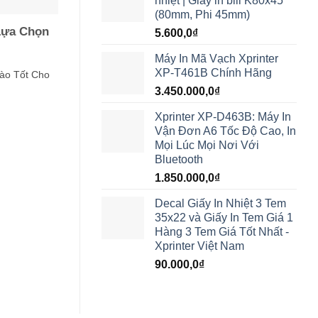
nhiệt | Giấy in bill K80x45
(80mm, Phi 45mm)
Lựa Chọn
5.600,0
₫
Máy In Mã Vạch Xprinter
XP-T461B Chính Hãng
ào Tốt Cho
3.450.000,0
₫
Xprinter XP-D463B: Máy In
Vận Đơn A6 Tốc Độ Cao, In
Mọi Lúc Mọi Nơi Với
Bluetooth
1.850.000,0
₫
Decal Giấy In Nhiệt 3 Tem
35x22 và Giấy In Tem Giá 1
Hàng 3 Tem Giá Tốt Nhất -
Xprinter Việt Nam
90.000,0
₫