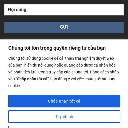
Chúng tôi tôn trọng quyền riêng tư của bạn
Chúng tôi sử dụng cookie để cải thiện trải nghiệm duyệt web
của bạn, hiển thị nội dung hoặc quảng cáo được cá nhân hóa
Công ty TNHH Nam Bình Xương - Số ĐKKD: 0108783483
và phân tích lưu lượng truy cập của chúng tôi. Bằng cách nhấp
cấp ngày 14/06/2019 bởi Sở Kế Hoạch và Đầu Tư Tp. Hà
Nội
vào
"Chấp nhận tất cả"
, bạn đồng ý với việc chúng tôi sử dụng
cookie.
Copyrights @2023 Nam Binh Xuong. All Rights Reserved
Chấp nhận tất cả
Tùy chỉnh