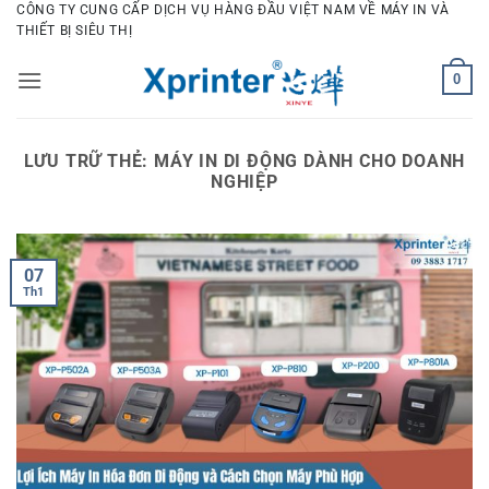
Bỏ
CÔNG TY CUNG CẤP DỊCH VỤ HÀNG ĐẦU VIỆT NAM VỀ MÁY IN VÀ
THIẾT BỊ SIÊU THỊ
qua
nội
0
dung
LƯU TRỮ THẺ:
MÁY IN DI ĐỘNG DÀNH CHO DOANH
NGHIỆP
07
Th1