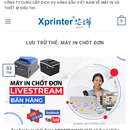
Bỏ
CÔNG TY CUNG CẤP DỊCH VỤ HÀNG ĐẦU VIỆT NAM VỀ MÁY IN VÀ
THIẾT BỊ SIÊU THỊ
qua
nội
0
dung
LƯU TRỮ THẺ:
MÁY IN CHỐT ĐƠN
03
Th8