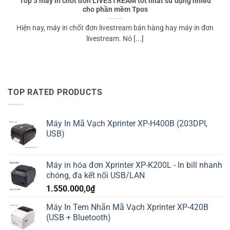
Top 5 máy in chốt đơn LIVESTREAM tốt nhất sử dụng nhiều
cho phần mềm Tpos
Hiện nay, máy in chốt đơn livestream bán hàng hay máy in đơn
livestream. Nó [...]
TOP RATED PRODUCTS
Máy In Mã Vạch Xprinter XP-H400B (203DPI,
USB)
Máy in hóa đơn Xprinter XP-K200L - In bill nhanh
chóng, đa kết nối USB/LAN
1.550.000,0
₫
Máy In Tem Nhãn Mã Vạch Xprinter XP-420B
(USB + Bluetooth)