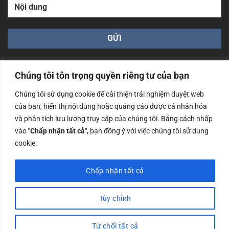
Chúng tôi tôn trọng quyền riêng tư của bạn
Chúng tôi sử dụng cookie để cải thiện trải nghiệm duyệt web
của bạn, hiển thị nội dung hoặc quảng cáo được cá nhân hóa
Công ty TNHH Nam Bình Xương - Số ĐKKD: 0108783483
và phân tích lưu lượng truy cập của chúng tôi. Bằng cách nhấp
cấp ngày 14/06/2019 bởi Sở Kế Hoạch và Đầu Tư Tp. Hà
Nội
vào
"Chấp nhận tất cả"
, bạn đồng ý với việc chúng tôi sử dụng
cookie.
Copyrights @2023 Nam Binh Xuong. All Rights Reserved
Chấp nhận tất cả
Tùy chỉnh
Từ chối tất cả