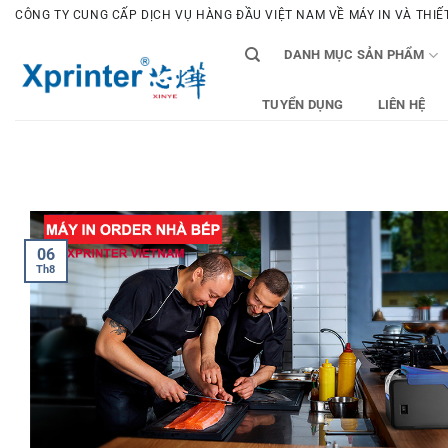
Bỏ
CÔNG TY CUNG CẤP DỊCH VỤ HÀNG ĐẦU VIỆT NAM VỀ MÁY IN VÀ THIẾT 
qua
DANH MỤC SẢN PHẨM
nội
dung
TUYỂN DỤNG
LIÊN HỆ
06
Th8