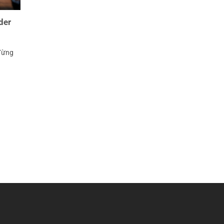
der
 Từng