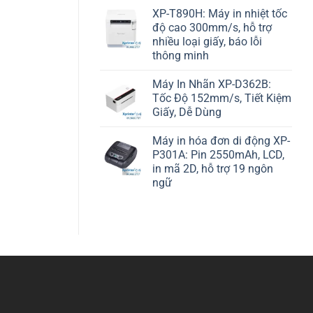
XP-T890H: Máy in nhiệt tốc
độ cao 300mm/s, hỗ trợ
nhiều loại giấy, báo lỗi
thông minh
Máy In Nhãn XP-D362B:
Tốc Độ 152mm/s, Tiết Kiệm
Giấy, Dễ Dùng
Máy in hóa đơn di động XP-
P301A: Pin 2550mAh, LCD,
in mã 2D, hỗ trợ 19 ngôn
ngữ