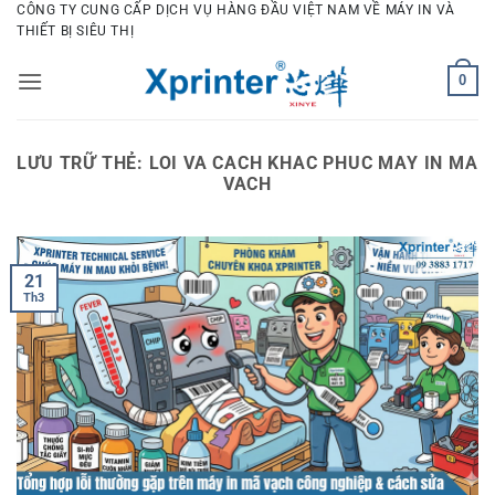
Bỏ
CÔNG TY CUNG CẤP DỊCH VỤ HÀNG ĐẦU VIỆT NAM VỀ MÁY IN VÀ
THIẾT BỊ SIÊU THỊ
qua
nội
0
dung
LƯU TRỮ THẺ:
LOI VA CACH KHAC PHUC MAY IN MA
VACH
21
Th3