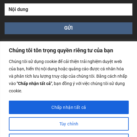
Chúng tôi tôn trọng quyền riêng tư của bạn
Chúng tôi sử dụng cookie để cải thiện trải nghiệm duyệt web
của bạn, hiển thị nội dung hoặc quảng cáo được cá nhân hóa
Công ty TNHH Nam Bình Xương - Số ĐKKD: 0108783483
và phân tích lưu lượng truy cập của chúng tôi. Bằng cách nhấp
cấp ngày 14/06/2019 bởi Sở Kế Hoạch và Đầu Tư Tp. Hà
Nội
vào
"Chấp nhận tất cả"
, bạn đồng ý với việc chúng tôi sử dụng
cookie.
Copyrights @2023 Nam Binh Xuong. All Rights Reserved
Chấp nhận tất cả
Tùy chỉnh