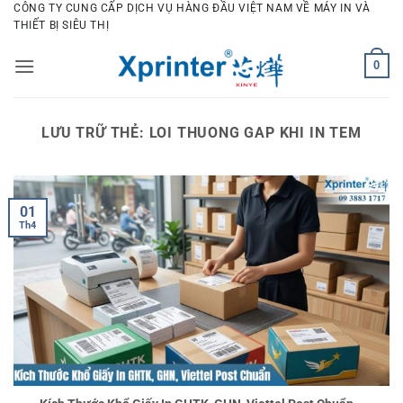
Bỏ
CÔNG TY CUNG CẤP DỊCH VỤ HÀNG ĐẦU VIỆT NAM VỀ MÁY IN VÀ
THIẾT BỊ SIÊU THỊ
qua
nội
0
dung
LƯU TRỮ THẺ:
LOI THUONG GAP KHI IN TEM
01
Th4