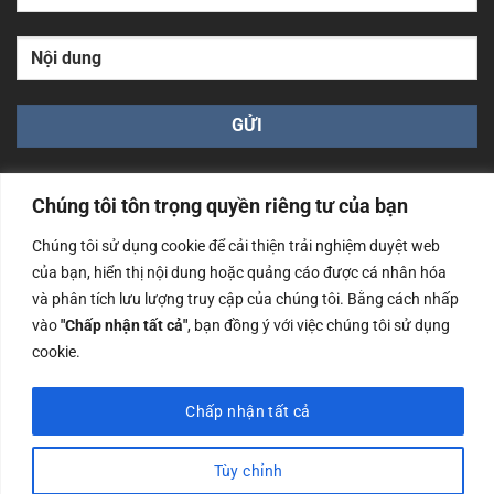
Chúng tôi tôn trọng quyền riêng tư của bạn
Chúng tôi sử dụng cookie để cải thiện trải nghiệm duyệt web
của bạn, hiển thị nội dung hoặc quảng cáo được cá nhân hóa
Công ty TNHH Nam Bình Xương - Số ĐKKD: 0108783483
và phân tích lưu lượng truy cập của chúng tôi. Bằng cách nhấp
cấp ngày 14/06/2019 bởi Sở Kế Hoạch và Đầu Tư Tp. Hà
Nội
vào
"Chấp nhận tất cả"
, bạn đồng ý với việc chúng tôi sử dụng
cookie.
Copyrights @2023 Nam Binh Xuong. All Rights Reserved
Chấp nhận tất cả
Tùy chỉnh