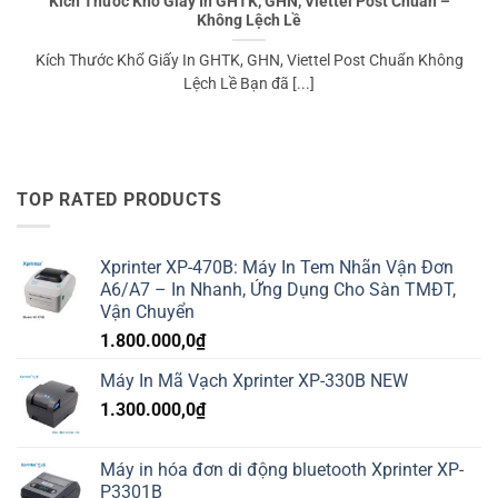
Kích Thước Khổ Giấy In GHTK, GHN, Viettel Post Chuẩn –
Không Lệch Lề
Kích Thước Khổ Giấy In GHTK, GHN, Viettel Post Chuẩn Không
Lệch Lề Bạn đã [...]
TOP RATED PRODUCTS
Xprinter XP-470B: Máy In Tem Nhãn Vận Đơn
A6/A7 – In Nhanh, Ứng Dụng Cho Sàn TMĐT,
Vận Chuyển
1.800.000,0
₫
Máy In Mã Vạch Xprinter XP-330B NEW
1.300.000,0
₫
Máy in hóa đơn di động bluetooth Xprinter XP-
P3301B