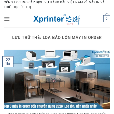
Bỏ
CÔNG TY CUNG CẤP DỊCH VỤ HÀNG ĐẦU VIỆT NAM VỀ MÁY IN VÀ
THIẾT BỊ SIÊU THỊ
qua
nội
0
dung
LƯU TRỮ THẺ:
LOA BÁO LỚN MÁY IN ORDER
22
Th1