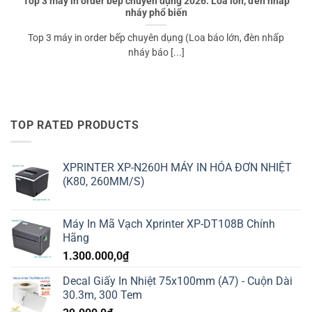
Top 3 máy in order bếp chuyên dụng 2026: Loa lớn, đèn nhấp
nháy phổ biến
Top 3 máy in order bếp chuyên dụng (Loa báo lớn, đèn nhấp
nháy báo [...]
TOP RATED PRODUCTS
XPRINTER XP-N260H MÁY IN HÓA ĐƠN NHIỆT
(K80, 260MM/S)
Máy In Mã Vạch Xprinter XP-DT108B Chính
Hãng
1.300.000,0
₫
Decal Giấy In Nhiệt 75x100mm (A7) - Cuộn Dài
30.3m, 300 Tem