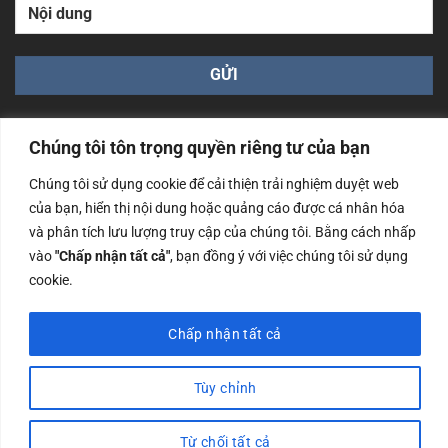
Chúng tôi tôn trọng quyền riêng tư của bạn
Chúng tôi sử dụng cookie để cải thiện trải nghiệm duyệt web
của bạn, hiển thị nội dung hoặc quảng cáo được cá nhân hóa
Công ty TNHH Nam Bình Xương - Số ĐKKD: 0108783483
và phân tích lưu lượng truy cập của chúng tôi. Bằng cách nhấp
cấp ngày 14/06/2019 bởi Sở Kế Hoạch và Đầu Tư Tp. Hà
Nội
vào
"Chấp nhận tất cả"
, bạn đồng ý với việc chúng tôi sử dụng
cookie.
Copyrights @2023 Nam Binh Xuong. All Rights Reserved
Chấp nhận tất cả
Tùy chỉnh
Từ chối tất cả