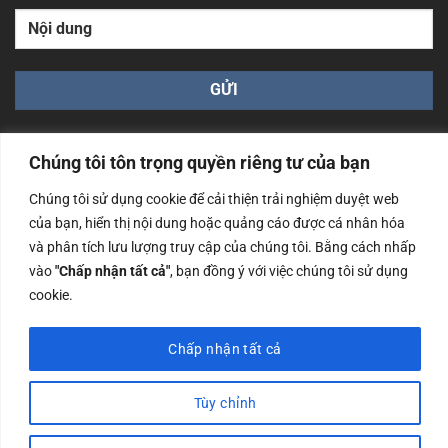
Chúng tôi tôn trọng quyền riêng tư của bạn
Chúng tôi sử dụng cookie để cải thiện trải nghiệm duyệt web
của bạn, hiển thị nội dung hoặc quảng cáo được cá nhân hóa
Công ty TNHH Nam Bình Xương - Số ĐKKD: 0108783483
và phân tích lưu lượng truy cập của chúng tôi. Bằng cách nhấp
cấp ngày 14/06/2019 bởi Sở Kế Hoạch và Đầu Tư Tp. Hà
Nội
vào
"Chấp nhận tất cả"
, bạn đồng ý với việc chúng tôi sử dụng
cookie.
Copyrights @2023 Nam Binh Xuong. All Rights Reserved
Chấp nhận tất cả
Tùy chỉnh