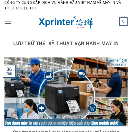
Bỏ
CÔNG TY CUNG CẤP DỊCH VỤ HÀNG ĐẦU VIỆT NAM VỀ MÁY IN VÀ
THIẾT BỊ SIÊU THỊ
qua
nội
0
dung
LƯU TRỮ THẺ:
KỸ THUẬT VẬN HÀNH MÁY IN
06
Th5