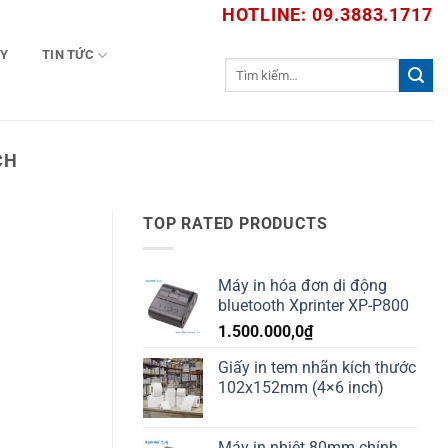
HOTLINE: 09.3883.1717
TY
TIN TỨC
Tìm
kiếm:
CH
TOP RATED PRODUCTS
Máy in hóa đơn di động
bluetooth Xprinter XP-P800
1.500.000,0
₫
Giấy in tem nhãn kích thước
102x152mm (4×6 inch)
Máy in nhiệt 80mm chính