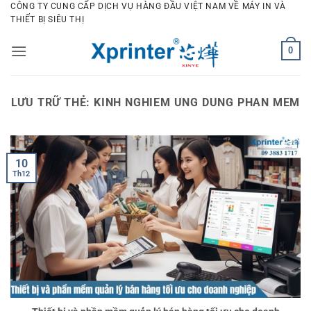
Bỏ
CÔNG TY CUNG CẤP DỊCH VỤ HÀNG ĐẦU VIỆT NAM VỀ MÁY IN VÀ
THIẾT BỊ SIÊU THỊ
qua
nội
0
dung
LƯU TRỮ THẺ:
KINH NGHIEM UNG DUNG PHAN MEM
10
Th12