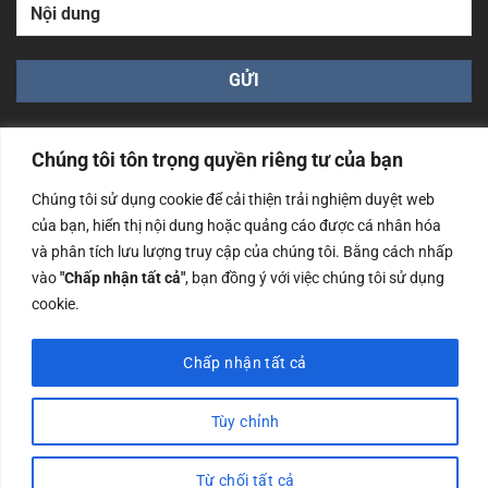
Chúng tôi tôn trọng quyền riêng tư của bạn
Chúng tôi sử dụng cookie để cải thiện trải nghiệm duyệt web
của bạn, hiển thị nội dung hoặc quảng cáo được cá nhân hóa
Công ty TNHH Nam Bình Xương - Số ĐKKD: 0108783483
và phân tích lưu lượng truy cập của chúng tôi. Bằng cách nhấp
cấp ngày 14/06/2019 bởi Sở Kế Hoạch và Đầu Tư Tp. Hà
Nội
vào
"Chấp nhận tất cả"
, bạn đồng ý với việc chúng tôi sử dụng
cookie.
Copyrights @2023 Nam Binh Xuong. All Rights Reserved
Chấp nhận tất cả
Tùy chỉnh
Từ chối tất cả