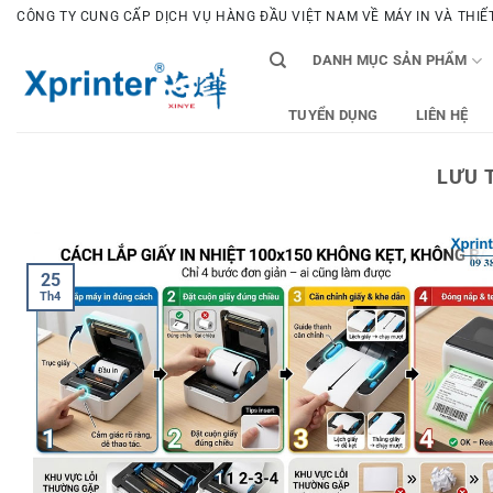
Bỏ
CÔNG TY CUNG CẤP DỊCH VỤ HÀNG ĐẦU VIỆT NAM VỀ MÁY IN VÀ THIẾT 
qua
DANH MỤC SẢN PHẨM
nội
dung
TUYỂN DỤNG
LIÊN HỆ
LƯU 
25
Th4