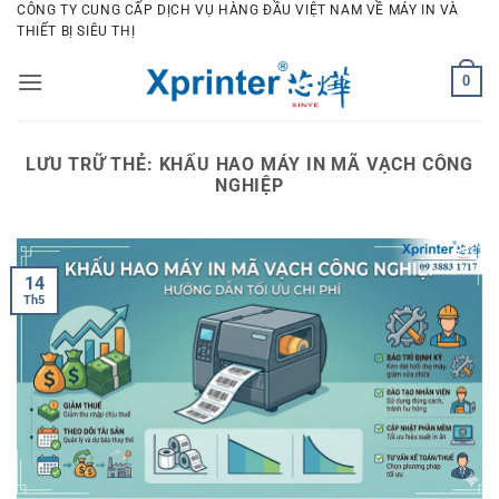
Bỏ
CÔNG TY CUNG CẤP DỊCH VỤ HÀNG ĐẦU VIỆT NAM VỀ MÁY IN VÀ
THIẾT BỊ SIÊU THỊ
qua
nội
0
dung
LƯU TRỮ THẺ:
KHẤU HAO MÁY IN MÃ VẠCH CÔNG
NGHIỆP
14
Th5