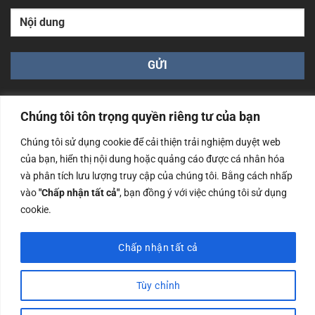
Chúng tôi tôn trọng quyền riêng tư của bạn
Chúng tôi sử dụng cookie để cải thiện trải nghiệm duyệt web
của bạn, hiển thị nội dung hoặc quảng cáo được cá nhân hóa
Công ty TNHH Nam Bình Xương - Số ĐKKD: 0108783483
và phân tích lưu lượng truy cập của chúng tôi. Bằng cách nhấp
cấp ngày 14/06/2019 bởi Sở Kế Hoạch và Đầu Tư Tp. Hà
Nội
vào
"Chấp nhận tất cả"
, bạn đồng ý với việc chúng tôi sử dụng
cookie.
Copyrights @2023 Nam Binh Xuong. All Rights Reserved
Chấp nhận tất cả
Tùy chỉnh