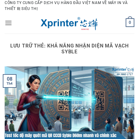
Bỏ
CÔNG TY CUNG CẤP DỊCH VỤ HÀNG ĐẦU VIỆT NAM VỀ MÁY IN VÀ
THIẾT BỊ SIÊU THỊ
qua
nội
0
dung
LƯU TRỮ THẺ:
KHẢ NĂNG NHẬN DIỆN MÃ VẠCH
SYBLE
08
Th4