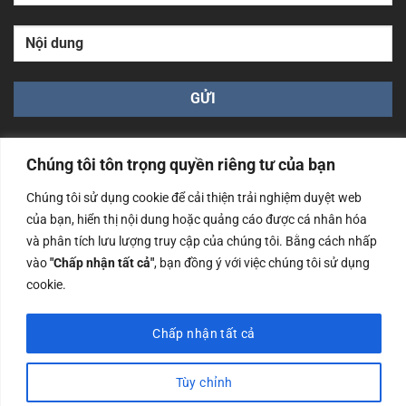
Chúng tôi tôn trọng quyền riêng tư của bạn
Chúng tôi sử dụng cookie để cải thiện trải nghiệm duyệt web
của bạn, hiển thị nội dung hoặc quảng cáo được cá nhân hóa
Công ty TNHH Nam Bình Xương - Số ĐKKD: 0108783483
và phân tích lưu lượng truy cập của chúng tôi. Bằng cách nhấp
cấp ngày 14/06/2019 bởi Sở Kế Hoạch và Đầu Tư Tp. Hà
Nội
vào
"Chấp nhận tất cả"
, bạn đồng ý với việc chúng tôi sử dụng
cookie.
Copyrights @2023 Nam Binh Xuong. All Rights Reserved
Chấp nhận tất cả
Tùy chỉnh