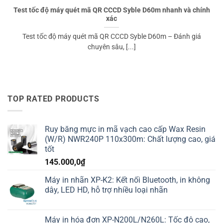
Test tốc độ máy quét mã QR CCCD Syble D60m nhanh và chính
xác
Test tốc độ máy quét mã QR CCCD Syble D60m – Đánh giá
chuyên sâu, [...]
TOP RATED PRODUCTS
Ruy băng mực in mã vạch cao cấp Wax Resin
(W/R) NWR240P 110x300m: Chất lượng cao, giá
tốt
145.000,0
₫
Máy in nhãn XP-K2: Kết nối Bluetooth, in không
dây, LED HD, hỗ trợ nhiều loại nhãn
Máy in hóa đơn XP-N200L/N260L: Tốc độ cao,