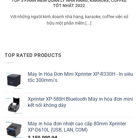
TOP 3 PHẦN MỀM QUẢN LÝ NHÀ HÀNG, KARAOKE, COFFEE
TỐT NHẤT 2022
Với những người kinh doanh nhà hàng, karaoke, coffee việc sở
hữu một phần mềm [...]
TOP RATED PRODUCTS
Máy In Hóa Đơn Mini Xprinter XP-R330H - In siêu
tốc 300mm/s
Xprinter XP-58IIH Bluetooth Máy in hóa đơn mini
kết nối không dây
Máy in hóa đơn nhiệt cao cấp 80mm Xprinter
XP-D610L (USB, LAN, COM)
2.150.000,0
₫