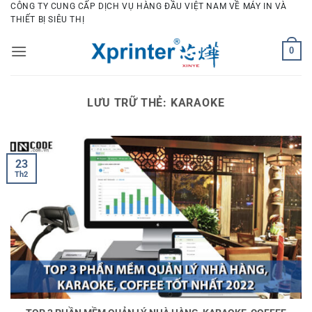
Bỏ
CÔNG TY CUNG CẤP DỊCH VỤ HÀNG ĐẦU VIỆT NAM VỀ MÁY IN VÀ
THIẾT BỊ SIÊU THỊ
qua
nội
0
dung
LƯU TRỮ THẺ:
KARAOKE
23
Th2