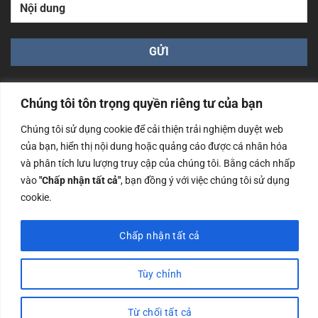
Chúng tôi tôn trọng quyền riêng tư của bạn
Chúng tôi sử dụng cookie để cải thiện trải nghiệm duyệt web
của bạn, hiển thị nội dung hoặc quảng cáo được cá nhân hóa
Công ty TNHH Nam Bình Xương - Số ĐKKD: 0108783483
và phân tích lưu lượng truy cập của chúng tôi. Bằng cách nhấp
cấp ngày 14/06/2019 bởi Sở Kế Hoạch và Đầu Tư Tp. Hà
Nội
vào
"Chấp nhận tất cả"
, bạn đồng ý với việc chúng tôi sử dụng
cookie.
Copyrights @2023 Nam Binh Xuong. All Rights Reserved
Chấp nhận tất cả
Tùy chỉnh
Từ chối tất cả