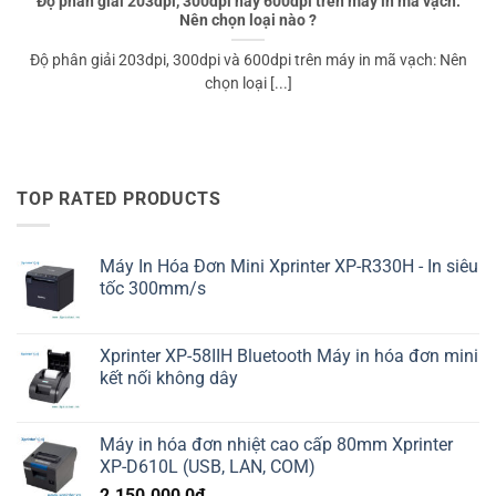
Độ phân giải 203dpi, 300dpi hay 600dpi trên máy in mã vạch:
Nên chọn loại nào ?
Độ phân giải 203dpi, 300dpi và 600dpi trên máy in mã vạch: Nên
chọn loại [...]
TOP RATED PRODUCTS
Máy In Hóa Đơn Mini Xprinter XP-R330H - In siêu
tốc 300mm/s
Xprinter XP-58IIH Bluetooth Máy in hóa đơn mini
kết nối không dây
Máy in hóa đơn nhiệt cao cấp 80mm Xprinter
XP-D610L (USB, LAN, COM)
2.150.000,0
₫