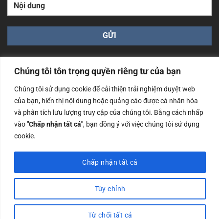
Chúng tôi tôn trọng quyền riêng tư của bạn
Chúng tôi sử dụng cookie để cải thiện trải nghiệm duyệt web
của bạn, hiển thị nội dung hoặc quảng cáo được cá nhân hóa
Công ty TNHH Nam Bình Xương - Số ĐKKD: 0108783483
và phân tích lưu lượng truy cập của chúng tôi. Bằng cách nhấp
cấp ngày 14/06/2019 bởi Sở Kế Hoạch và Đầu Tư Tp. Hà
Nội
vào
"Chấp nhận tất cả"
, bạn đồng ý với việc chúng tôi sử dụng
cookie.
Copyrights @2023 Nam Binh Xuong. All Rights Reserved
Chấp nhận tất cả
Tùy chỉnh
Từ chối tất cả