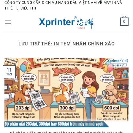
Bỏ
CÔNG TY CUNG CẤP DỊCH VỤ HÀNG ĐẦU VIỆT NAM VỀ MÁY IN VÀ
THIẾT BỊ SIÊU THỊ
qua
nội
0
dung
LƯU TRỮ THẺ:
IN TEM NHÃN CHÍNH XÁC
11
Th3