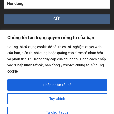
Chúng tôi tôn trọng quyền riêng tư của bạn
Chúng tôi sử dụng cookie để cải thiện trải nghiệm duyệt web
của bạn, hiển thị nội dung hoặc quảng cáo được cá nhân hóa
Công ty TNHH Nam Bình Xương - Số ĐKKD: 0108783483
và phân tích lưu lượng truy cập của chúng tôi. Bằng cách nhấp
cấp ngày 14/06/2019 bởi Sở Kế Hoạch và Đầu Tư Tp. Hà
Nội
vào
"Chấp nhận tất cả"
, bạn đồng ý với việc chúng tôi sử dụng
cookie.
Copyrights @2023 Nam Binh Xuong. All Rights Reserved
Chấp nhận tất cả
Tùy chỉnh
Từ chối tất cả