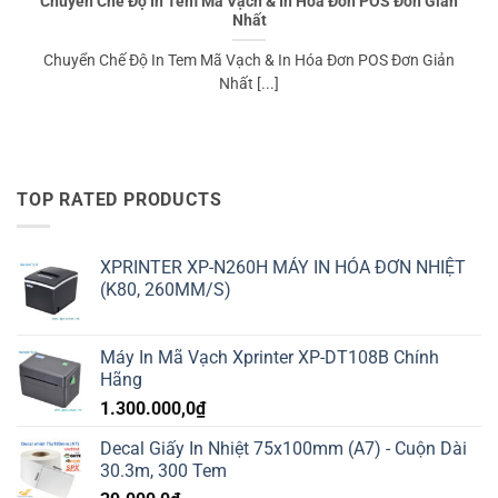
Chuyển Chế Độ In Tem Mã Vạch & In Hóa Đơn POS Đơn Giản
Nhất
Chuyển Chế Độ In Tem Mã Vạch & In Hóa Đơn POS Đơn Giản
Nhất [...]
TOP RATED PRODUCTS
XPRINTER XP-N260H MÁY IN HÓA ĐƠN NHIỆT
(K80, 260MM/S)
Máy In Mã Vạch Xprinter XP-DT108B Chính
Hãng
1.300.000,0
₫
Decal Giấy In Nhiệt 75x100mm (A7) - Cuộn Dài
30.3m, 300 Tem