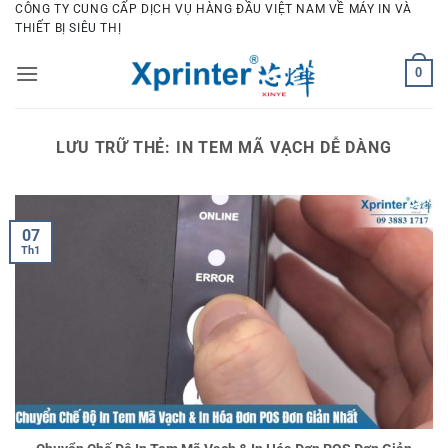
Bỏ
CÔNG TY CUNG CẤP DỊCH VỤ HÀNG ĐẦU VIỆT NAM VỀ MÁY IN VÀ
THIẾT BỊ SIÊU THỊ
qua
nội
0
dung
LƯU TRỮ THẺ:
IN TEM MÃ VẠCH DỄ DÀNG
07
Th1