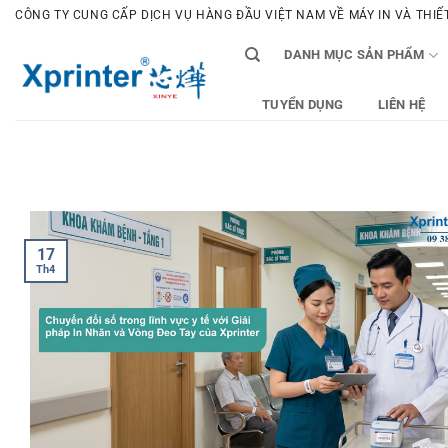
Bỏ
CÔNG TY CUNG CẤP DỊCH VỤ HÀNG ĐẦU VIỆT NAM VỀ MÁY IN VÀ THIẾT 
qua
DANH MỤC SẢN PHẨM
nội
dung
TUYỂN DỤNG
LIÊN HỆ
17
Th4