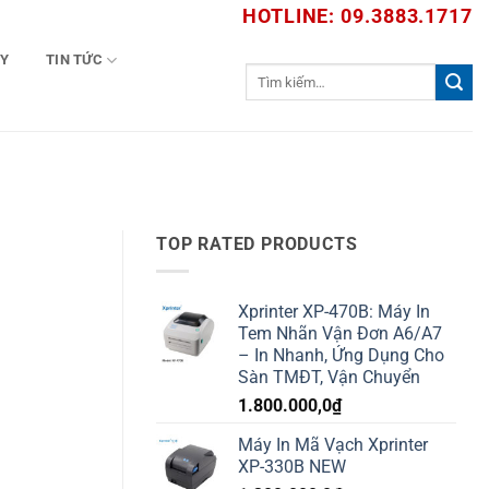
HOTLINE: 09.3883.1717
TY
TIN TỨC
Tìm
kiếm:
TOP RATED PRODUCTS
Xprinter XP-470B: Máy In
Tem Nhãn Vận Đơn A6/A7
– In Nhanh, Ứng Dụng Cho
Sàn TMĐT, Vận Chuyển
1.800.000,0
₫
Máy In Mã Vạch Xprinter
XP-330B NEW