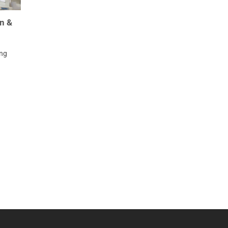
ện &
òng