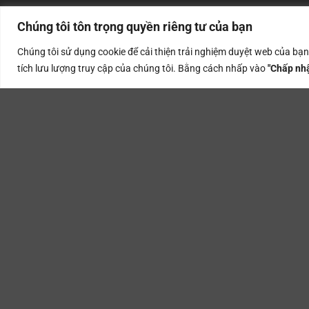
Chúng tôi tôn trọng quyền riêng tư của bạn
Dịch vụ khá
Chúng tôi sử dụng cookie để cải thiện trải nghiệm duyệt web của bạ
tích lưu lượng truy cập của chúng tôi. Bằng cách nhấp vào
"Chấp nhậ
Cách thứ
Chính sách
Chính sác
Chính sác
Tầng 21 Capital Tower, 109 Trần Hưng
Đạo, Phường Cửa Nam, Thành phố Hà Nội,
Việt Nam
Hotline: 09 3883 1717
Email: contact@xprinter.vn