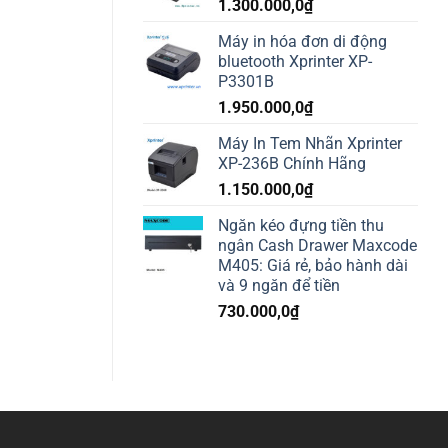
1.300.000,0
₫
Máy in hóa đơn di động
bluetooth Xprinter XP-
P3301B
1.950.000,0
₫
Máy In Tem Nhãn Xprinter
XP-236B Chính Hãng
1.150.000,0
₫
Ngăn kéo đựng tiền thu
ngân Cash Drawer Maxcode
M405: Giá rẻ, bảo hành dài
và 9 ngăn để tiền
730.000,0
₫