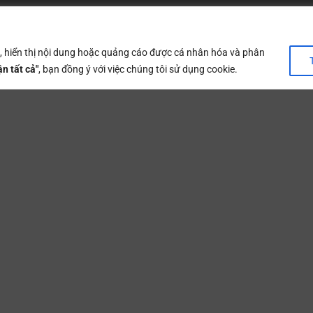
ch hàng |
Cutomer service
n, hiển thị nội dung hoặc quảng cáo được cá nhân hóa và phân
n tất cả"
, bạn đồng ý với việc chúng tôi sử dụng cookie.
c mua hàng
Hình thức thanh toán
 đổi - trả
Chính sách bảo hành
h hoàn tiền
Chứng chỉ chất lượng
h bảo mật
Chăm sóc khách hàng