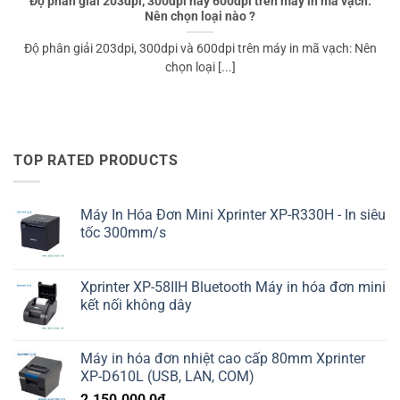
Độ phân giải 203dpi, 300dpi hay 600dpi trên máy in mã vạch:
Nên chọn loại nào ?
Độ phân giải 203dpi, 300dpi và 600dpi trên máy in mã vạch: Nên
chọn loại [...]
TOP RATED PRODUCTS
Máy In Hóa Đơn Mini Xprinter XP-R330H - In siêu
tốc 300mm/s
Xprinter XP-58IIH Bluetooth Máy in hóa đơn mini
kết nối không dây
Máy in hóa đơn nhiệt cao cấp 80mm Xprinter
XP-D610L (USB, LAN, COM)
2.150.000,0
₫