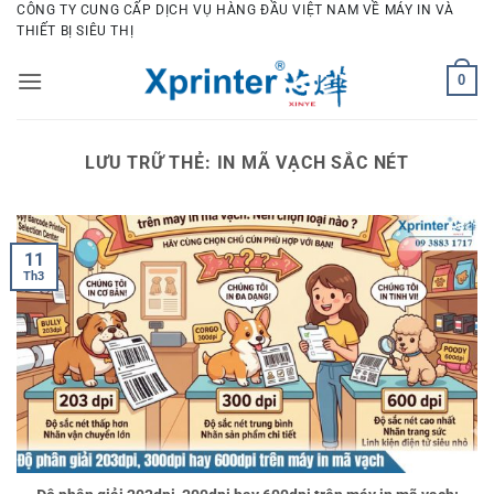
Bỏ
CÔNG TY CUNG CẤP DỊCH VỤ HÀNG ĐẦU VIỆT NAM VỀ MÁY IN VÀ
THIẾT BỊ SIÊU THỊ
qua
nội
0
dung
LƯU TRỮ THẺ:
IN MÃ VẠCH SẮC NÉT
11
Th3