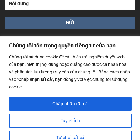
Chúng tôi tôn trọng quyền riêng tư của bạn
Chúng tôi sử dụng cookie để cải thiện trải nghiệm duyệt web
của bạn, hiển thị nội dung hoặc quảng cáo được cá nhân hóa
Công ty TNHH Nam Bình Xương - Số ĐKKD: 0108783483
và phân tích lưu lượng truy cập của chúng tôi. Bằng cách nhấp
cấp ngày 14/06/2019 bởi Sở Kế Hoạch và Đầu Tư Tp. Hà
Nội
vào
"Chấp nhận tất cả"
, bạn đồng ý với việc chúng tôi sử dụng
cookie.
Copyrights @2023 Nam Binh Xuong. All Rights Reserved
Chấp nhận tất cả
Tùy chỉnh
Từ chối tất cả