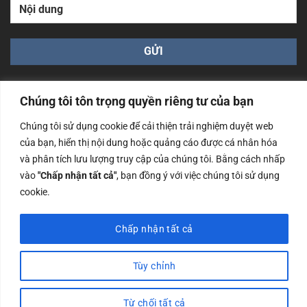
Chúng tôi tôn trọng quyền riêng tư của bạn
Chúng tôi sử dụng cookie để cải thiện trải nghiệm duyệt web
của bạn, hiển thị nội dung hoặc quảng cáo được cá nhân hóa
Công ty TNHH Nam Bình Xương - Số ĐKKD: 0108783483
và phân tích lưu lượng truy cập của chúng tôi. Bằng cách nhấp
cấp ngày 14/06/2019 bởi Sở Kế Hoạch và Đầu Tư Tp. Hà
Nội
vào
"Chấp nhận tất cả"
, bạn đồng ý với việc chúng tôi sử dụng
cookie.
Copyrights @2023 Nam Binh Xuong. All Rights Reserved
Chấp nhận tất cả
Tùy chỉnh
Từ chối tất cả