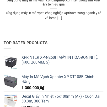
Ứng dụng máy in mã vạch công nghiệp Xprinter trong sản xuất
& y tế hiệu quả
Ứng dụng máy in mã vạch công nghiệp Xprinter trong ngành y tế
và bệnh [...]
TOP RATED PRODUCTS
XPRINTER XP-N260H MÁY IN HÓA ĐƠN NHIỆT
(K80, 260MM/S)
Máy In Mã Vạch Xprinter XP-DT108B Chính
Hãng
1.300.000,0
₫
Decal Giấy In Nhiệt 75x100mm (A7) - Cuộn Dài
30.3m, 300 Tem