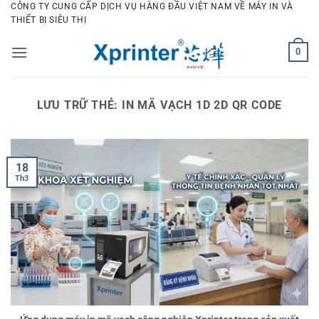
Bỏ
CÔNG TY CUNG CẤP DỊCH VỤ HÀNG ĐẦU VIỆT NAM VỀ MÁY IN VÀ
THIẾT BỊ SIÊU THỊ
qua
nội
0
dung
LƯU TRỮ THẺ:
IN MÃ VẠCH 1D 2D QR CODE
18
Th3