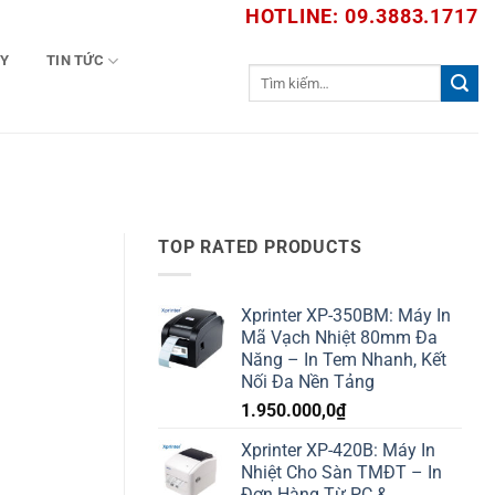
HOTLINE: 09.3883.1717
TY
TIN TỨC
Tìm
kiếm:
TOP RATED PRODUCTS
Xprinter XP-350BM: Máy In
Mã Vạch Nhiệt 80mm Đa
Năng – In Tem Nhanh, Kết
Nối Đa Nền Tảng
1.950.000,0
₫
Xprinter XP-420B: Máy In
Nhiệt Cho Sàn TMĐT – In
Đơn Hàng Từ PC &