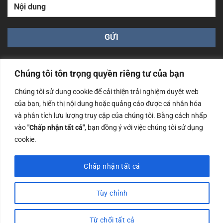
Chúng tôi tôn trọng quyền riêng tư của bạn
Chúng tôi sử dụng cookie để cải thiện trải nghiệm duyệt web
của bạn, hiển thị nội dung hoặc quảng cáo được cá nhân hóa
Công ty TNHH Nam Bình Xương - Số ĐKKD: 0108783483
và phân tích lưu lượng truy cập của chúng tôi. Bằng cách nhấp
cấp ngày 14/06/2019 bởi Sở Kế Hoạch và Đầu Tư Tp. Hà
Nội
vào
"Chấp nhận tất cả"
, bạn đồng ý với việc chúng tôi sử dụng
cookie.
Copyrights @2023 Nam Binh Xuong. All Rights Reserved
Chấp nhận tất cả
Tùy chỉnh
Từ chối tất cả