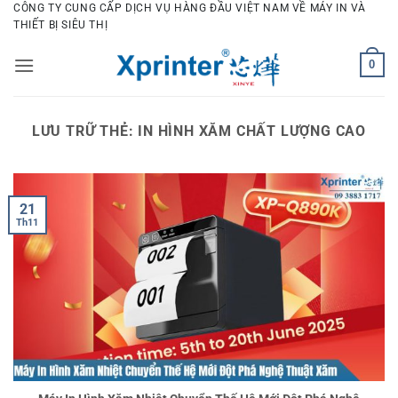
Bỏ
CÔNG TY CUNG CẤP DỊCH VỤ HÀNG ĐẦU VIỆT NAM VỀ MÁY IN VÀ
THIẾT BỊ SIÊU THỊ
qua
nội
0
dung
LƯU TRỮ THẺ:
IN HÌNH XĂM CHẤT LƯỢNG CAO
21
Th11