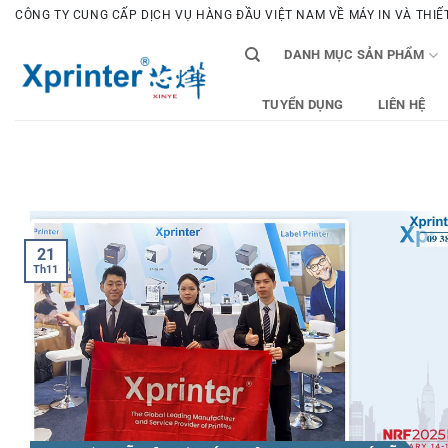
Bỏ
CÔNG TY CUNG CẤP DỊCH VỤ HÀNG ĐẦU VIỆT NAM VỀ MÁY IN VÀ THIẾT 
qua
DANH MỤC SẢN PHẨM
nội
dung
TUYỂN DỤNG
LIÊN HỆ
21
Th11