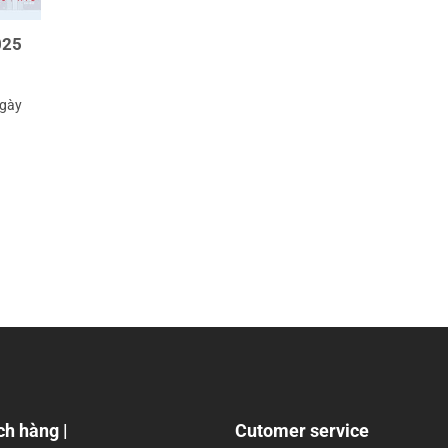
025
Ngày
ch hàng |
Cutomer service