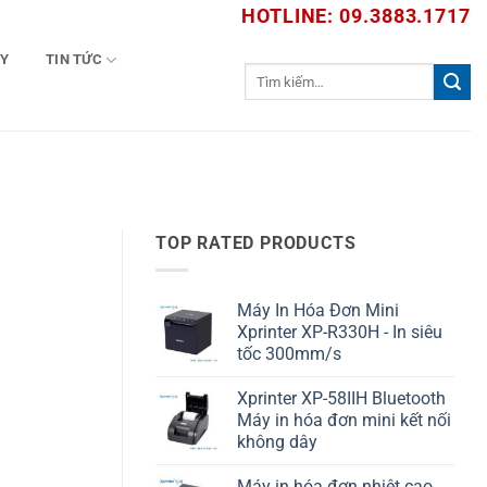
HOTLINE: 09.3883.1717
TY
TIN TỨC
Tìm
kiếm:
TOP RATED PRODUCTS
Máy In Hóa Đơn Mini
Xprinter XP-R330H - In siêu
tốc 300mm/s
Xprinter XP-58IIH Bluetooth
Máy in hóa đơn mini kết nối
không dây
Máy in hóa đơn nhiệt cao