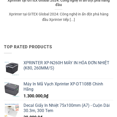
Xprinter tại GITEX Global 2024: Công nghệ in ấn đột phá hàng
đầu
Xprinter tại GITEX Global 2024: Công nghệ in ấn đột phá hàng
đầu Xprinter tiếp [...]
TOP RATED PRODUCTS
XPRINTER XP-N260H MÁY IN HÓA ĐƠN NHIỆT
(K80, 260MM/S)
Máy In Mã Vạch Xprinter XP-DT108B Chính
Hãng
1.300.000,0
₫
Decal Giấy In Nhiệt 75x100mm (A7) - Cuộn Dài
30.3m, 300 Tem