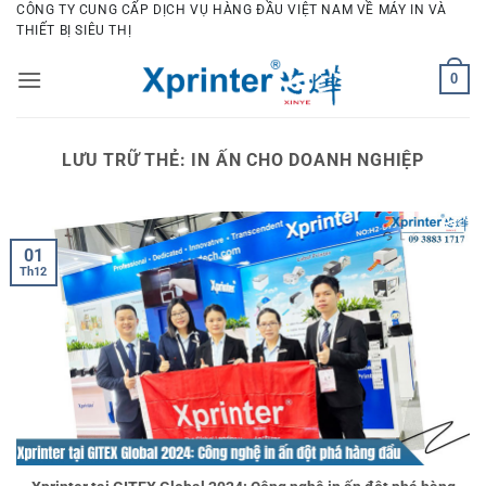
Bỏ
CÔNG TY CUNG CẤP DỊCH VỤ HÀNG ĐẦU VIỆT NAM VỀ MÁY IN VÀ
THIẾT BỊ SIÊU THỊ
qua
nội
0
dung
LƯU TRỮ THẺ:
IN ẤN CHO DOANH NGHIỆP
01
Th12