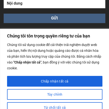
Chúng tôi tôn trọng quyền riêng tư của bạn
Chúng tôi sử dụng cookie để cải thiện trải nghiệm duyệt web
của bạn, hiển thị nội dung hoặc quảng cáo được cá nhân hóa
Công ty TNHH Nam Bình Xương - Số ĐKKD: 0108783483
và phân tích lưu lượng truy cập của chúng tôi. Bằng cách nhấp
cấp ngày 14/06/2019 bởi Sở Kế Hoạch và Đầu Tư Tp. Hà
Nội
vào
"Chấp nhận tất cả"
, bạn đồng ý với việc chúng tôi sử dụng
cookie.
Copyrights @2023 Nam Binh Xuong. All Rights Reserved
Chấp nhận tất cả
Tùy chỉnh
Từ chối tất cả