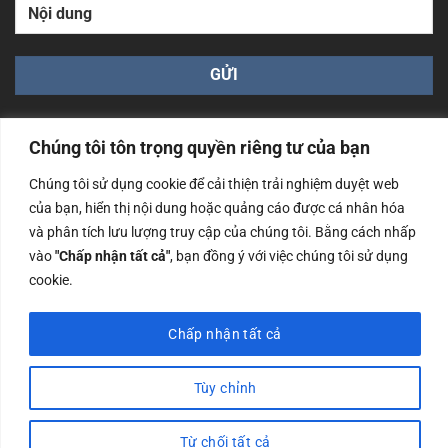
Chúng tôi tôn trọng quyền riêng tư của bạn
Chúng tôi sử dụng cookie để cải thiện trải nghiệm duyệt web
của bạn, hiển thị nội dung hoặc quảng cáo được cá nhân hóa
Công ty TNHH Nam Bình Xương - Số ĐKKD: 0108783483
và phân tích lưu lượng truy cập của chúng tôi. Bằng cách nhấp
cấp ngày 14/06/2019 bởi Sở Kế Hoạch và Đầu Tư Tp. Hà
Nội
vào
"Chấp nhận tất cả"
, bạn đồng ý với việc chúng tôi sử dụng
cookie.
Copyrights @2023 Nam Binh Xuong. All Rights Reserved
Chấp nhận tất cả
Tùy chỉnh
Từ chối tất cả