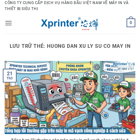
Bỏ
CÔNG TY CUNG CẤP DỊCH VỤ HÀNG ĐẦU VIỆT NAM VỀ MÁY IN VÀ
THIẾT BỊ SIÊU THỊ
qua
nội
0
dung
LƯU TRỮ THẺ:
HUONG DAN XU LY SU CO MAY IN
21
Th3