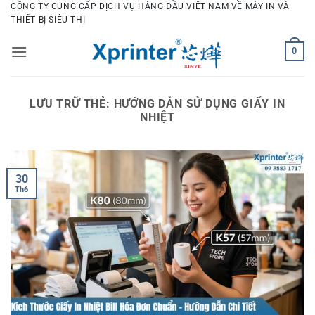
Bỏ
CÔNG TY CUNG CẤP DỊCH VỤ HÀNG ĐẦU VIỆT NAM VỀ MÁY IN VÀ
THIẾT BỊ SIÊU THỊ
qua
nội
0
dung
LƯU TRỮ THẺ:
HƯỚNG DẪN SỬ DỤNG GIẤY IN
NHIỆT
30
Th6