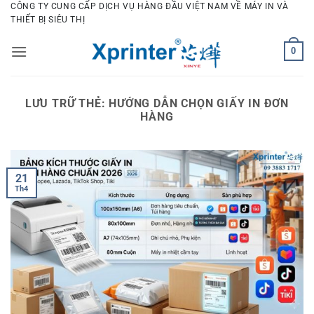
Bỏ
CÔNG TY CUNG CẤP DỊCH VỤ HÀNG ĐẦU VIỆT NAM VỀ MÁY IN VÀ
THIẾT BỊ SIÊU THỊ
qua
nội
0
dung
LƯU TRỮ THẺ:
HƯỚNG DẪN CHỌN GIẤY IN ĐƠN
HÀNG
21
Th4