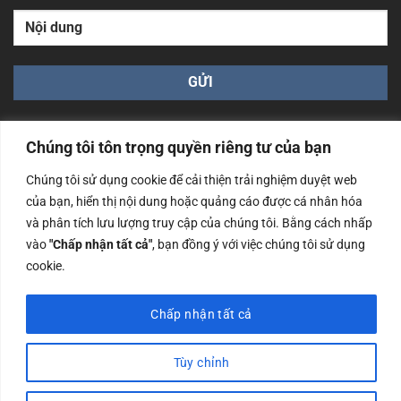
Chúng tôi tôn trọng quyền riêng tư của bạn
Chúng tôi sử dụng cookie để cải thiện trải nghiệm duyệt web
của bạn, hiển thị nội dung hoặc quảng cáo được cá nhân hóa
Công ty TNHH Nam Bình Xương - Số ĐKKD: 0108783483
và phân tích lưu lượng truy cập của chúng tôi. Bằng cách nhấp
cấp ngày 14/06/2019 bởi Sở Kế Hoạch và Đầu Tư Tp. Hà
Nội
vào
"Chấp nhận tất cả"
, bạn đồng ý với việc chúng tôi sử dụng
cookie.
Copyrights @2023 Nam Binh Xuong. All Rights Reserved
Chấp nhận tất cả
Tùy chỉnh