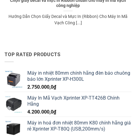
Chọn giấy decal và mực in Ribbon chuẩn cho máy in mã vạch
công nghiệp
Hướng Dẫn Chọn Giấy Decal và Mực In (Ribbon) Cho Máy In Mã
Vạch Công [...]
TOP RATED PRODUCTS
Máy in nhiệt 80mm chính hãng đèn báo chuông
báo lớn Xprinter XP-H300L
2.750.000,0
₫
Máy In Mã Vạch Xprinter XP-TT426B Chính
Hãng
4.200.000,0
₫
Máy in hoá đơn nhiệt 80mm K80 chính hãng giá
rẻ Xprinter XP-T80Q (USB,200mm/s)