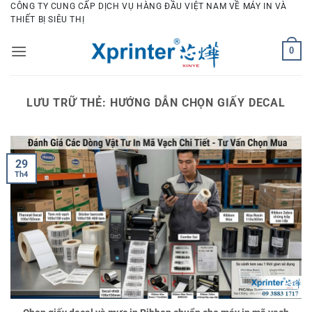
Bỏ
CÔNG TY CUNG CẤP DỊCH VỤ HÀNG ĐẦU VIỆT NAM VỀ MÁY IN VÀ
THIẾT BỊ SIÊU THỊ
qua
nội
0
dung
LƯU TRỮ THẺ:
HƯỚNG DẪN CHỌN GIẤY DECAL
29
Th4