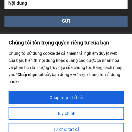
Chúng tôi tôn trọng quyền riêng tư của bạn
Chúng tôi sử dụng cookie để cải thiện trải nghiệm duyệt web
của bạn, hiển thị nội dung hoặc quảng cáo được cá nhân hóa
Công ty TNHH Nam Bình Xương - Số ĐKKD: 0108783483
và phân tích lưu lượng truy cập của chúng tôi. Bằng cách nhấp
cấp ngày 14/06/2019 bởi Sở Kế Hoạch và Đầu Tư Tp. Hà
Nội
vào
"Chấp nhận tất cả"
, bạn đồng ý với việc chúng tôi sử dụng
cookie.
Copyrights @2023 Nam Binh Xuong. All Rights Reserved
Chấp nhận tất cả
Tùy chỉnh
Từ chối tất cả