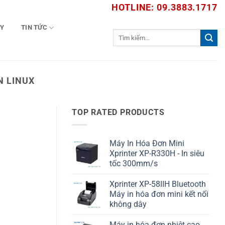
HOTLINE: 09.3883.1717
TY
TIN TỨC
Tìm
kiếm:
N LINUX
TOP RATED PRODUCTS
Máy In Hóa Đơn Mini
Xprinter XP-R330H - In siêu
tốc 300mm/s
Xprinter XP-58IIH Bluetooth
Máy in hóa đơn mini kết nối
không dây
Máy in hóa đơn nhiệt cao