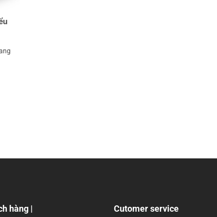
ểu
đang
ch hàng |
Cutomer service