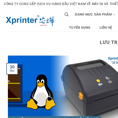
Bỏ
CÔNG TY CUNG CẤP DỊCH VỤ HÀNG ĐẦU VIỆT NAM VỀ MÁY IN VÀ THIẾT 
qua
DANH MỤC SẢN PHẨM
nội
dung
TUYỂN DỤNG
LIÊN HỆ
LƯU TR
30
Th1